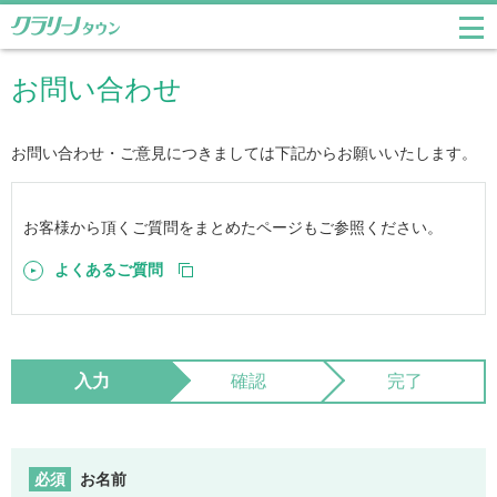
メ
ニ
<クラリーノ>について
お問い合わせ
ュ
ー
ランドセルの選び方
を
お問い合わせ・ご意見につきましては下記からお願いいたします。
開
お手入れ・修理
く
お客様から頂くご質問をまとめたページもご参照ください。
よくあるご質問
入力
確認
完了
必須
お名前